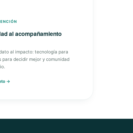
VENCIÓN
edad al acompañamiento
 dato al impacto: tecnología para
s para decidir mejor y comunidad
io.
eto →