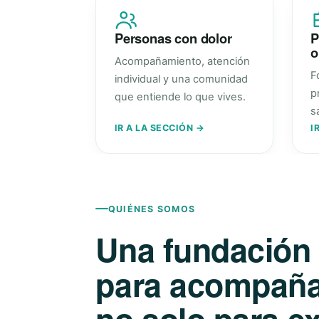
Personas con dolor
P
o
Acompañamiento, atención
F
individual y una comunidad
p
que entiende lo que vives.
s
IR A LA SECCIÓN →
I
QUIÉNES SOMOS
Una fundación
para acompañar
no solo para ex