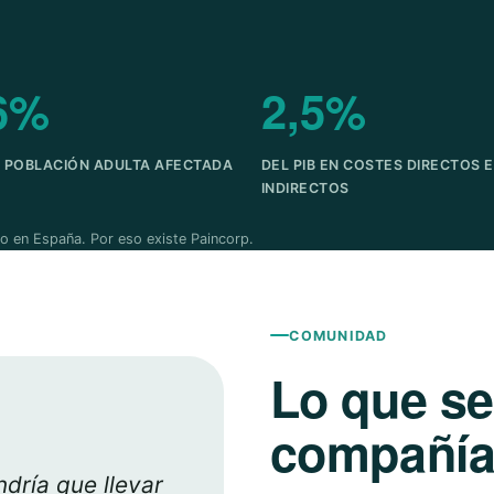
6%
2,5%
A POBLACIÓN ADULTA AFECTADA
DEL PIB EN COSTES DIRECTOS E
INDIRECTOS
o en España. Por eso existe Paincorp.
COMUNIDAD
Lo que s
compañía 
dría que llevar