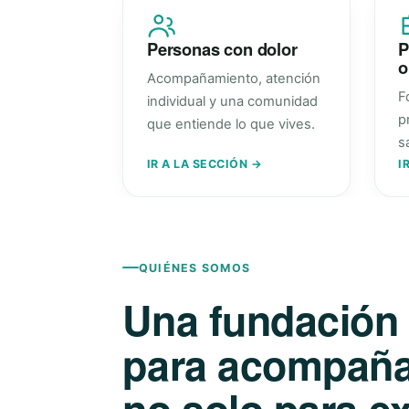
Personas con dolor
P
o
Acompañamiento, atención
F
individual y una comunidad
p
que entiende lo que vives.
s
IR A LA SECCIÓN →
I
QUIÉNES SOMOS
Una fundación
para acompañar
no solo para ex