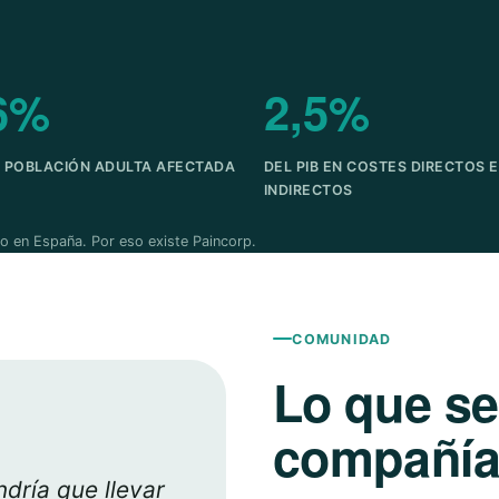
6%
2,5%
A POBLACIÓN ADULTA AFECTADA
DEL PIB EN COSTES DIRECTOS E
INDIRECTOS
o en España. Por eso existe Paincorp.
COMUNIDAD
Lo que s
compañía 
dría que llevar