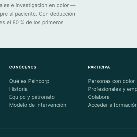
ales e investigación en dolor —
pre al paciente. Con deducción
es el 80 % de los primeros
CONÓCENOS
PARTICIPA
Qué es Paincorp
Personas con dolor
Historia
Profesionales y em
Equipo y patronato
Colabora
Modelo de intervención
Acceder a formació