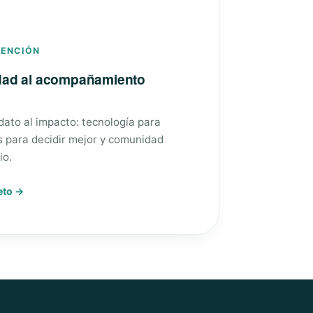
VENCIÓN
edad al acompañamiento
 dato al impacto: tecnología para
s para decidir mejor y comunidad
io.
eto →