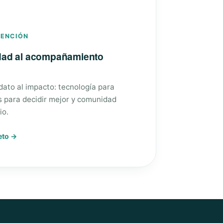
VENCIÓN
edad al acompañamiento
 dato al impacto: tecnología para
s para decidir mejor y comunidad
io.
eto →