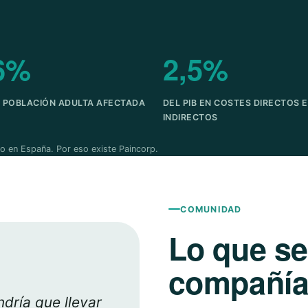
6%
2,5%
A POBLACIÓN ADULTA AFECTADA
DEL PIB EN COSTES DIRECTOS E
INDIRECTOS
o en España. Por eso existe Paincorp.
COMUNIDAD
Lo que s
compañía 
dría que llevar