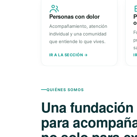
Personas con dolor
P
o
Acompañamiento, atención
F
individual y una comunidad
p
que entiende lo que vives.
s
IR A LA SECCIÓN →
I
QUIÉNES SOMOS
Una fundación
para acompañar
no solo para ex