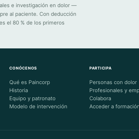
ales e investigación en dolor —
pre al paciente. Con deducción
es el 80 % de los primeros
CONÓCENOS
PARTICIPA
Qué es Paincorp
Personas con dolor
Historia
Profesionales y em
Equipo y patronato
Colabora
Modelo de intervención
Acceder a formació