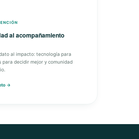
VENCIÓN
edad al acompañamiento
 dato al impacto: tecnología para
s para decidir mejor y comunidad
io.
eto →