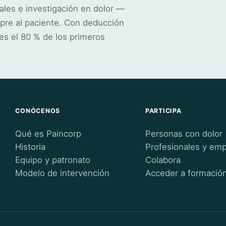
ales e investigación en dolor —
pre al paciente. Con deducción
es el 80 % de los primeros
CONÓCENOS
PARTICIPA
Qué es Paincorp
Personas con dolor
Historia
Profesionales y em
Equipo y patronato
Colabora
Modelo de intervención
Acceder a formació