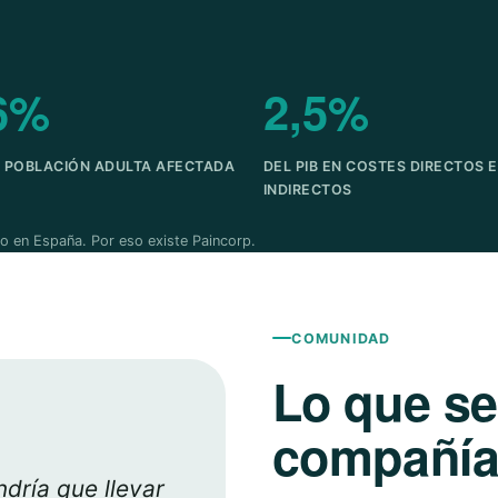
6%
2,5%
A POBLACIÓN ADULTA AFECTADA
DEL PIB EN COSTES DIRECTOS E
INDIRECTOS
o en España. Por eso existe Paincorp.
COMUNIDAD
Lo que s
compañía 
dría que llevar