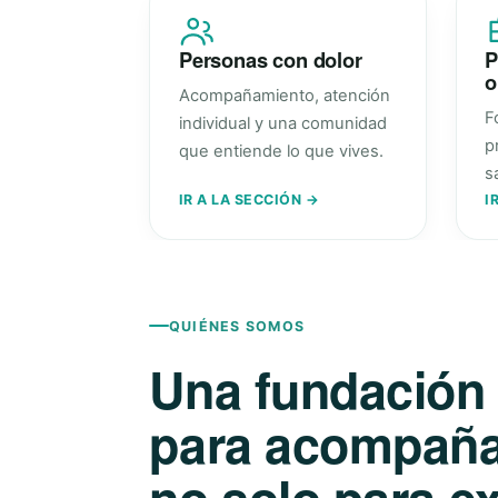
Personas con dolor
P
o
Acompañamiento, atención
F
individual y una comunidad
p
que entiende lo que vives.
s
IR A LA SECCIÓN →
I
QUIÉNES SOMOS
Una fundación
para acompañar
no solo para ex