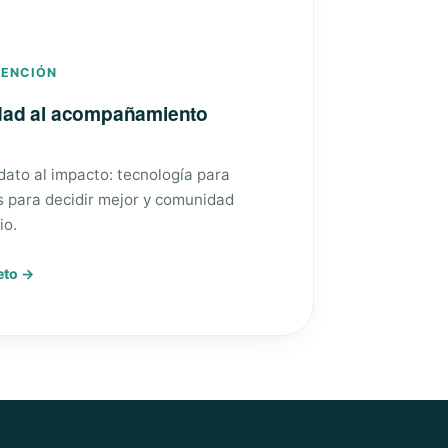
VENCIÓN
edad al acompañamiento
 dato al impacto: tecnología para
s para decidir mejor y comunidad
io.
eto →