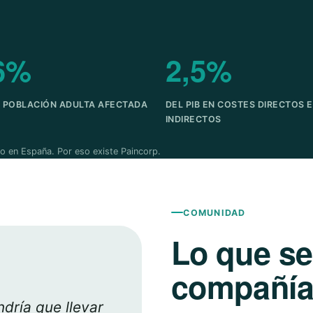
6%
2,5%
A POBLACIÓN ADULTA AFECTADA
DEL PIB EN COSTES DIRECTOS E
INDIRECTOS
o en España. Por eso existe Paincorp.
COMUNIDAD
Lo que s
compañía 
dría que llevar