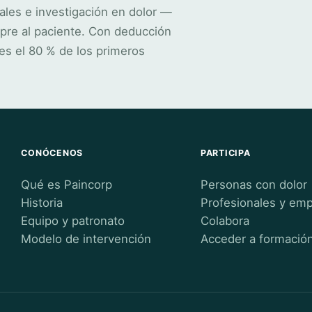
ales e investigación en dolor —
pre al paciente. Con deducción
es el 80 % de los primeros
CONÓCENOS
PARTICIPA
Qué es Paincorp
Personas con dolor
Historia
Profesionales y em
Equipo y patronato
Colabora
Modelo de intervención
Acceder a formació