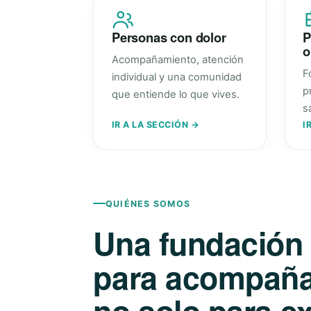
Personas con dolor
P
o
Acompañamiento, atención
F
individual y una comunidad
p
que entiende lo que vives.
s
IR A LA SECCIÓN →
I
QUIÉNES SOMOS
Una fundación
para acompañar
no solo para ex