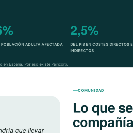
6%
2,5%
A POBLACIÓN ADULTA AFECTADA
DEL PIB EN COSTES DIRECTOS E
INDIRECTOS
o en España. Por eso existe Paincorp.
COMUNIDAD
Lo que s
compañía 
dría que llevar