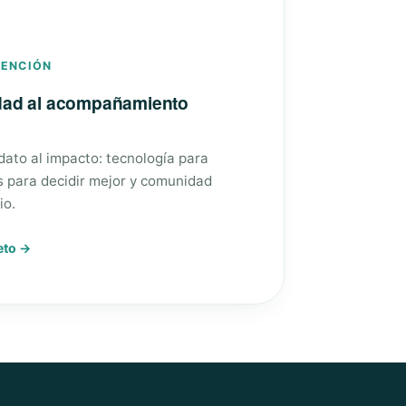
VENCIÓN
edad al acompañamiento
 dato al impacto: tecnología para
s para decidir mejor y comunidad
io.
eto →