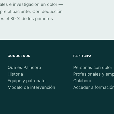
ales e investigación en dolor —
pre al paciente. Con deducción
es el 80 % de los primeros
CONÓCENOS
PARTICIPA
Qué es Paincorp
Personas con dolor
Historia
Profesionales y em
Equipo y patronato
Colabora
Modelo de intervención
Acceder a formació