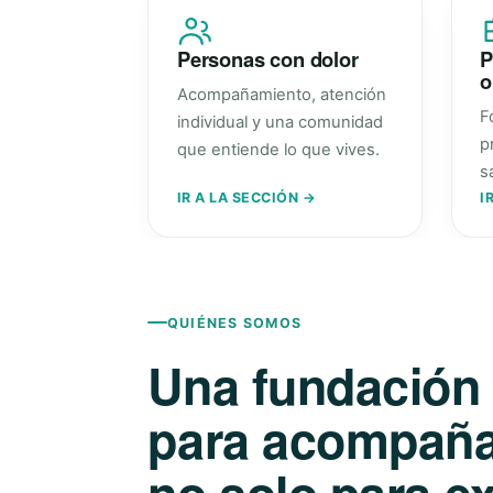
Personas con dolor
P
o
Acompañamiento, atención
F
individual y una comunidad
p
que entiende lo que vives.
s
IR A LA SECCIÓN →
I
QUIÉNES SOMOS
Una fundación
para acompañar
no solo para ex