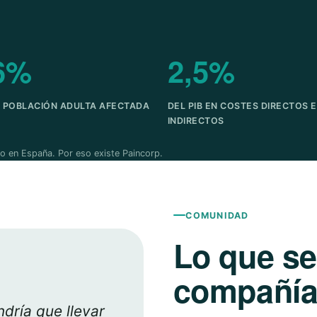
6%
2,5%
A POBLACIÓN ADULTA AFECTADA
DEL PIB EN COSTES DIRECTOS E
INDIRECTOS
o en España. Por eso existe Paincorp.
COMUNIDAD
Lo que s
compañía 
dría que llevar