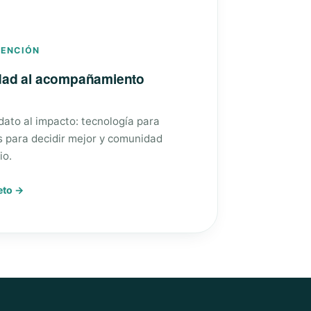
VENCIÓN
edad al acompañamiento
 dato al impacto: tecnología para
s para decidir mejor y comunidad
io.
eto →