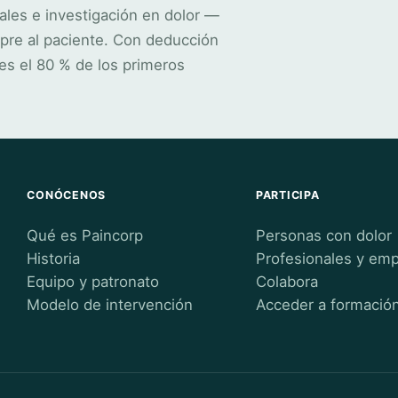
ales e investigación en dolor —
pre al paciente. Con deducción
es el 80 % de los primeros
CONÓCENOS
PARTICIPA
Qué es Paincorp
Personas con dolor
Historia
Profesionales y em
Equipo y patronato
Colabora
Modelo de intervención
Acceder a formació