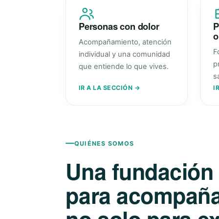
Personas con dolor
P
o
Acompañamiento, atención
F
individual y una comunidad
p
que entiende lo que vives.
s
IR A LA SECCIÓN →
I
QUIÉNES SOMOS
Una fundación
para acompañar
no solo para ex