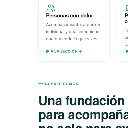
Personas con dolor
P
o
Acompañamiento, atención
F
individual y una comunidad
p
que entiende lo que vives.
s
IR A LA SECCIÓN →
I
QUIÉNES SOMOS
Una fundación
para acompañar
no solo para ex