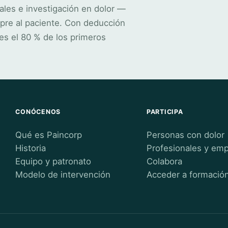
ales e investigación en dolor —
pre al paciente. Con deducción
es el 80 % de los primeros
CONÓCENOS
PARTICIPA
Qué es Paincorp
Personas con dolor
Historia
Profesionales y em
Equipo y patronato
Colabora
Modelo de intervención
Acceder a formació