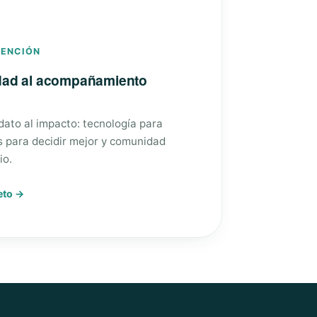
VENCIÓN
edad al acompañamiento
 dato al impacto: tecnología para
s para decidir mejor y comunidad
io.
eto →