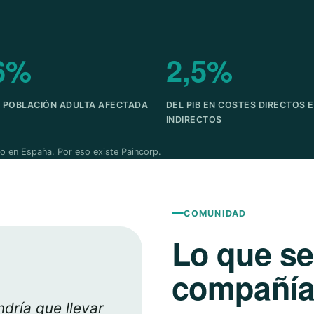
6%
2,5%
A POBLACIÓN ADULTA AFECTADA
DEL PIB EN COSTES DIRECTOS E
INDIRECTOS
o en España. Por eso existe Paincorp.
COMUNIDAD
Lo que s
compañía 
dría que llevar